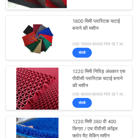
टूर
1800 मिमी प्लास्टिक चटाई
गुणवत्ता
55
बनाने की मशीन
नियंत्रण
प्लास्टिक प्रोफाइल बनाने
USD 70000-90000 PER SET MOQ:एक सेट
की मशीन
संपर्क
हमसे
संपर्क
1220 मिमी निविड़ अंधकार एस
करें
पीवीसी प्लास्टिक चटाई बनाने
की मशीन
9
USD 40000-60000 PER SET MOQ:एक सेट
समाचार
प्लास्टिक दाना बनाने की
संपर्क
मशीन
मामले
1220 मिमी 380 वी 400
किग्रा / एच पीवीसी कॉइल
फ़्लोर मैट मेकिंग मशीन