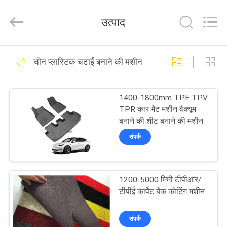
Plastic
Machinery
Co.,
उत्पाद
Ltd..
All
Rights
Reserved.
घर
Developed
18
by
चीन प्लास्टिक चटाई बनाने की मशीन
ECER
प्लास्टिक चटाई बनाने की
उत्पादों
मशीन
1400-1800mm TPE TPV
TPR कार मैट मशीन वैक्यूम
वीडियो
बनाने की शीट बनाने की मशीन
संपर्क
हमारे
28
बारे
प्लास्टिक शीट बनाने की
1200-5000 मिमी टीपीआर/
में
टीपीई कार्पेट बैक कोटिंग मशीन
मशीन
फ़ैक्टरी
संपर्क