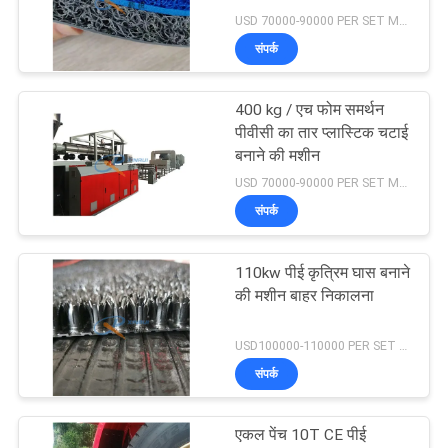
एक
USD 70000-90000 PER SET MOQ:एक सेट
उद्धरण
संपर्क
का
5
प्लास्टिक की नली बनाने
अनुरोध
400 kg / एच फोम समर्थन
पीवीसी का तार प्लास्टिक चटाई
करें
की मशीन
बनाने की मशीन
USD 70000-90000 PER SET MOQ:एक सेट
साइटमैप
संपर्क
गोपनीयता
110kw पीई कृत्रिम घास बनाने
12
की मशीन बाहर निकालना
नीति
दरवाजा चटाई बनाने की
USD100000-110000 PER SET MOQ:एक सेट
मशीन
संपर्क
एकल पेंच 10T CE पीई