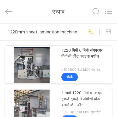
Plastic
Machinery
Co.,
उत्पाद
Ltd..
All
Rights
Reserved.
घर
Developed
by
1220mm sheet lamination machine ऑनलाइन निर्माण
ECER
उत्पादों
1220 मिमी 6 मिमी संगमरमर
पीवीसी शीट फाड़ना मशीन
वीडियो
USD55000/Set MOQ:एक सेट
हमारे
संपर्क
बारे
1 मिमी 1220 मिमी चमकदार
में
टुकड़े टुकड़े में पीवीसी बोर्ड
बनाने की मशीन
फ़ैक्टरी
USD55000/Set MOQ:एक सेट